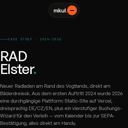
Leistungen
▾
01
CASE STUDY · 2024–2026
RAD
Filme
01
02
Elster
.
Webseiten
02
Social Media
03
03
Neuer Radladen am Rand des Vogtlands, direkt am
Bäderdreieck. Aus dem ersten Auftritt 2024 wurde 2026
Apps & SaaS
04
eine durchgängige Plattform: Static-Site auf Vercel,
dreisprachig DE/CZ/EN, plus ein vierstufiger Buchungs-
04
Wizard für den Verleih — vom Kalender bis zur SEPA-
Bestätigung, alles direkt am Handy.