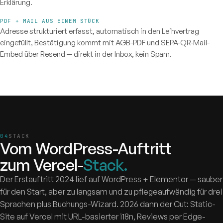
Erklärung.
PDF + MAIL AUS EINEM STÜCK
Adresse strukturiert erfasst, automatisch in den Leihvertrag
eingefüllt, Bestätigung kommt mit AGB-PDF und SEPA-QR-Mail-
Embed über Resend — direkt in der Inbox, kein Spam.
STACK
Vom WordPress-Auftritt
zum Vercel-
Stack.
Der Erstauftritt 2024 lief auf WordPress + Elementor — sauber
für den Start, aber zu langsam und zu pflegeaufwändig für drei
Sprachen plus Buchungs-Wizard. 2026 dann der Cut: Static-
Site auf Vercel mit URL-basierter i18n, Reviews per Edge-