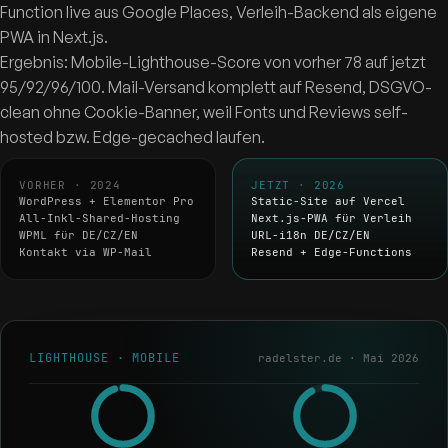
Function live aus Google Places, Verleih-Backend als eigene
PWA in Next.js.
Ergebnis: Mobile-Lighthouse-Score von vorher 78 auf jetzt
95/92/96/100. Mail-Versand komplett auf Resend, DSGVO-
clean ohne Cookie-Banner, weil Fonts und Reviews self-
hosted bzw. Edge-gecached laufen.
VORHER · 2024
JETZT · 2026
WordPress + Elementor Pro
Static-Site auf Vercel
All-Inkl-Shared-Hosting
Next.js-PWA für Verleih
WPML für DE/CZ/EN
URL-i18n DE/CZ/EN
Kontakt via WP-Mail
Resend + Edge-Functions
LIGHTHOUSE · MOBILE
radelster.de · Mai 2026