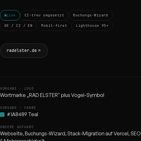
05
Live
CI-treu umgesetzt
Buchungs-Wizard
DE / CZ / EN
Mobil-first
Lighthouse 95+
→
radelster.de
VORGABE · LOGO
Wortmarke „RAD ELSTER" plus Vogel-Symbol
VORGABE · FARBE
#1A8489 Teal
UNSERE AUFGABE
Webseite, Buchungs-Wizard, Stack-Migration auf Vercel, SEO